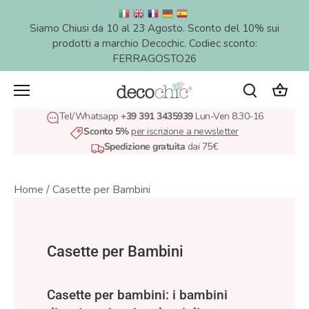
Salta
al
Siamo Chiusi da 10 al 23 Agosto. Sconto del 10% sui
contenuto
prodotti a marchio Decochic. Codiec sconto:
FERRAGOSTO26
Tel/Whatsapp
+39 391 3435939
Lun-Ven 8.30-16
Sconto 5%
per iscrizione a newsletter
Spedizione gratuita
dai 75€
Home
/
Casette per Bambini
Casette per Bambini
Casette per bambini: i bambini