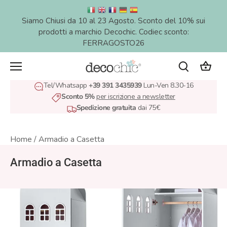
Salta
al
Siamo Chiusi da 10 al 23 Agosto. Sconto del 10% sui
contenuto
prodotti a marchio Decochic. Codiec sconto:
FERRAGOSTO26
Tel/Whatsapp
+39 391 3435939
Lun-Ven 8.30-16
Sconto 5%
per iscrizione a newsletter
Spedizione gratuita
dai 75€
Home
/
Armadio a Casetta
Armadio a Casetta