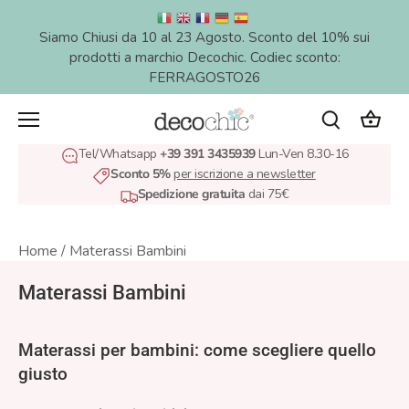
Salta
al
Siamo Chiusi da 10 al 23 Agosto. Sconto del 10% sui
contenuto
prodotti a marchio Decochic. Codiec sconto:
FERRAGOSTO26
Tel/Whatsapp
+39 391 3435939
Lun-Ven 8.30-16
Sconto 5%
per iscrizione a newsletter
Spedizione gratuita
dai 75€
Home
/
Materassi Bambini
Materassi Bambini
Materassi per bambini: come scegliere quello
giusto