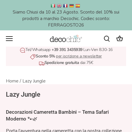
Salta
al
Siamo Chiusi da 10 al 23 Agosto. Sconto del 10% sui
contenuto
prodotti a marchio Decochic. Codiec sconto:
FERRAGOSTO26
Tel/Whatsapp
+39 391 3435939
Lun-Ven 8.30-16
Sconto 5%
per iscrizione a newsletter
Spedizione gratuita
dai 75€
Home
/
Lazy Jungle
Lazy Jungle
Decorazioni Cameretta Bambini – Tema Safari
Moderno 🐾🌿
Porta l’avventura nella cameretta con la nostra collezione