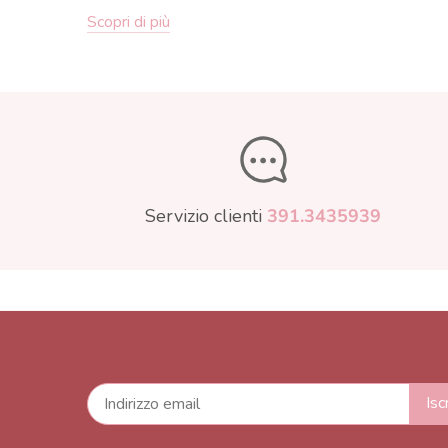
Scopri di più
Servizio clienti
391.3435939