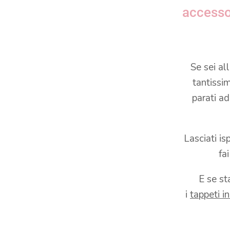
accessor
Se sei all
tantissim
parati a
Lasciati is
fa
E se st
i
tappeti in