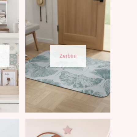
a
Zerbini