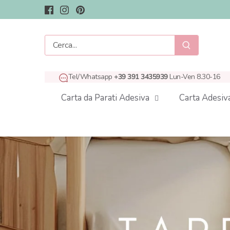
Salta
al
contenuto
Tel/Whatsapp
+39 391 3435939
Lun-Ven 8.30-16
Carta da Parati Adesiva
Carta Adesiv