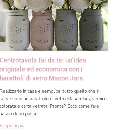
Centrotavola fai da te: un’idea
originale ed economica con i
barattoli di vetro Mason Jars
Realizzarlo in casa è semplice: tutto quello che ti
serve sono un
barattolo di vetro Mason Jars
, vernice
colorata e carta vetrata. Pronta? Ecco come fare
passo dopo passo!
Scopri di più