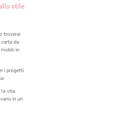
llo stile
to troverai
, carta da
 mobili in
er i progetti
sa.
la vita,
lavano in un