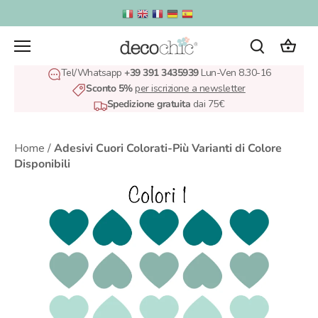
Salta
al
contenuto
Tel/Whatsapp
+39 391 3435939
Lun-Ven 8.30-16
Sconto 5%
per iscrizione a newsletter
Spedizione gratuita
dai 75€
Home
/
Adesivi Cuori Colorati-Più Varianti di Colore
Disponibili