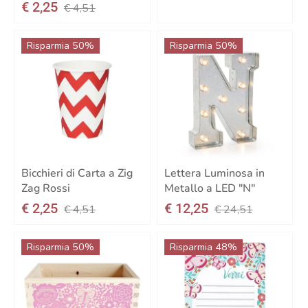
€ 2,25
€ 4,51
Risparmia 50%
Risparmia 50%
Bicchieri di Carta a Zig
Lettera Luminosa in
Zag Rossi
Metallo a LED "N"
€ 2,25
€ 12,25
€ 4,51
€ 24,51
Risparmia 50%
Risparmia 48%