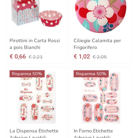
Pirottini in Carta Rossi
Ciliegie Calamita per
a pois Bianchi
Frigorifero
€ 0,66
€ 1,02
€ 2,21
€ 2,05
Risparmia 50%
Risparmia 50%
La Dispensa Etichette
In Forno Etichette
Adesive Lavabili
Adesive Lavabili