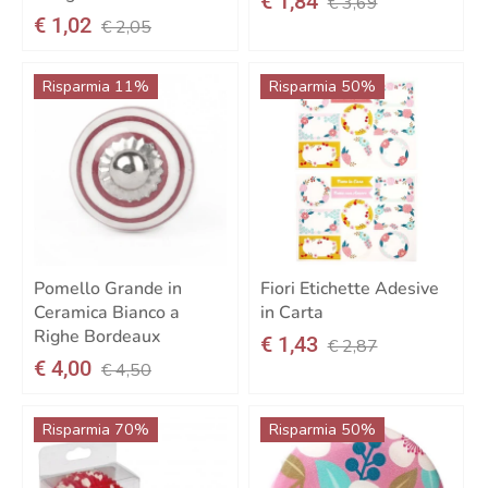
€ 1,84
€ 3,69
€ 1,02
€ 2,05
Risparmia 11%
Risparmia 50%
Pomello Grande in
Fiori Etichette Adesive
Ceramica Bianco a
in Carta
Righe Bordeaux
€ 1,43
€ 2,87
€ 4,00
€ 4,50
Risparmia 70%
Risparmia 50%