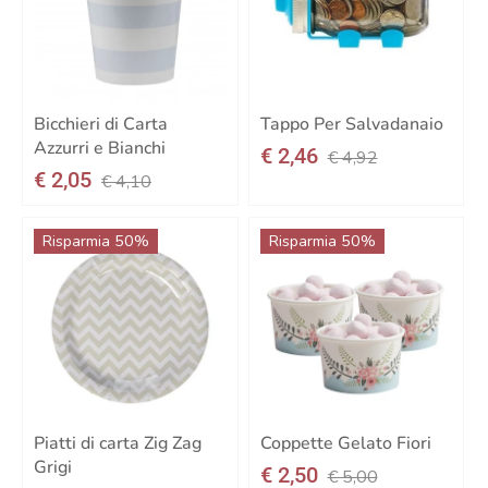
Bicchieri di Carta
Tappo Per Salvadanaio
Azzurri e Bianchi
€ 2,46
€ 4,92
€ 2,05
€ 4,10
Risparmia 50%
Risparmia 50%
Piatti di carta Zig Zag
Coppette Gelato Fiori
Grigi
€ 2,50
€ 5,00