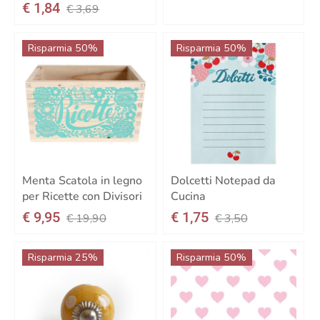
€ 1,84
€ 3,69
Risparmia 50%
Risparmia 50%
Menta Scatola in legno
Dolcetti Notepad da
per Ricette con Divisori
Cucina
€ 9,95
€ 1,75
€ 19,90
€ 3,50
Risparmia 25%
Risparmia 50%