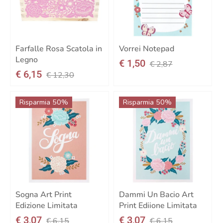
Farfalle Rosa Scatola in
Vorrei Notepad
Legno
€ 1,50
€ 2,87
€ 6,15
€ 12,30
Risparmia 50%
Risparmia 50%
Sogna Art Print
Dammi Un Bacio Art
Edizione Limitata
Print Ediione Limitata
€ 3,07
€ 3,07
€ 6,15
€ 6,15