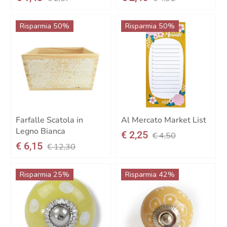
Risparmia 50%
Risparmia 50%
Farfalle Scatola in
Al Mercato Market List
Legno Bianca
€ 2,25
€ 4,50
€ 6,15
€ 12,30
Risparmia 25%
Risparmia 42%