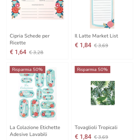
Cipria Schede per
Il Latte Market List
Ricette
€ 1,84
€ 3,69
€ 1,64
€ 3,28
Risparmia 50%
Risparmia 50%
La Colazione Etichette
Tovaglioli Tropicali
Adesive Lavabili
€ 1,84
€ 3,69