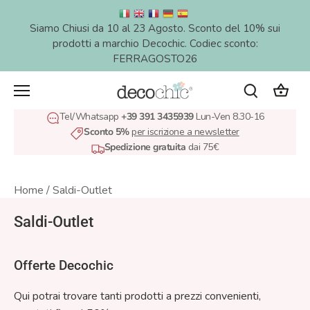
Salta
al
Siamo Chiusi da 10 al 23 Agosto. Sconto del 10% sui
contenuto
prodotti a marchio Decochic. Codiec sconto:
FERRAGOSTO26
Tel/Whatsapp
+39 391 3435939
Lun-Ven 8.30-16
Sconto 5%
per iscrizione a newsletter
Spedizione gratuita
dai 75€
Home
/
Saldi-Outlet
Saldi-Outlet
Offerte Decochic
Qui potrai trovare tanti prodotti a prezzi convenienti,