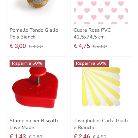
Pomello Tondo Giallo
Cuore Rosa PVC
Pois Bianchi
42,5x74,5 cm
€ 3,00
€ 4,75
€ 4,00
€ 9,50
Risparmia 50%
Risparmia 50%
Stampino per Biscotti
Tovaglioli di Carta Gialli
Love Made
e Bianchi
€ 1,43
€ 2,46
€ 2,87
€ 4,92