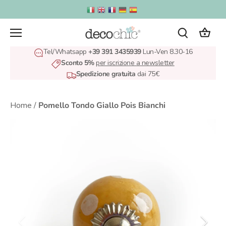
Salta
al
contenuto
Tel/Whatsapp
+39 391 3435939
Lun-Ven 8.30-16
Sconto 5%
per iscrizione a newsletter
Spedizione gratuita
dai 75€
Home
/
Pomello Tondo Giallo Pois Bianchi