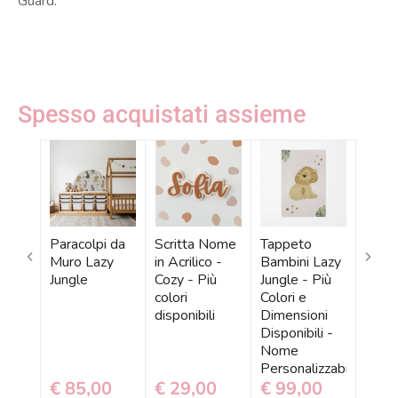
Guard.
Spesso acquistati assieme
Paracolpi da
Scritta Nome
Tappeto
Tapp
Muro Lazy
in Acrilico -
Bambini Lazy
Yoga
Jungle
Cozy - Più
Jungle - Più
Lazy 
colori
Colori e
Nom
disponibili
Dimensioni
Perso
Disponibili -
- Più
Nome
e Mi
Personalizzabile
Dispo
€ 85,00
€ 29,00
€ 99,00
€ 6