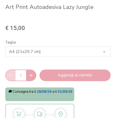
Art Print Autoadesiva Lazy Jungle
€ 15,00
Taglia
A4 (21x29.7 cm)
Aggiungi al carrello
🚚 Consegna tra il
28/08/26
e il
01/09/26