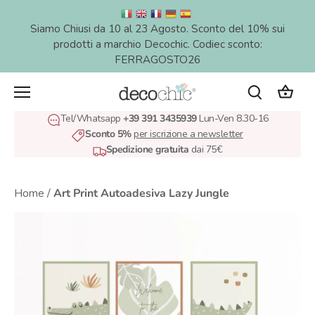
Salta
al
Siamo Chiusi da 10 al 23 Agosto. Sconto del 10% sui
contenuto
prodotti a marchio Decochic. Codiec sconto:
FERRAGOSTO26
Tel/Whatsapp
+39 391 3435939
Lun-Ven 8.30-16
Sconto 5%
per iscrizione a newsletter
Spedizione gratuita
dai 75€
Home
/
Art Print Autoadesiva Lazy Jungle