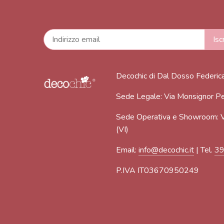
Decochic di Dal Dosso Federic
Sede Legale: Via Monsignor Pe
Sede Operativa e Showroom: V
(VI)
Email:
info@decochic.it
| Tel.
3
P.IVA IT03670950249