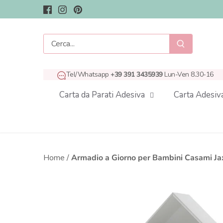
Salta
al
contenuto
Tel/Whatsapp
+39 391 3435939
Lun-Ven 8.30-16
Carta da Parati Adesiva
Carta Adesiv
Home
/
Armadio a Giorno per Bambini Casami Ja