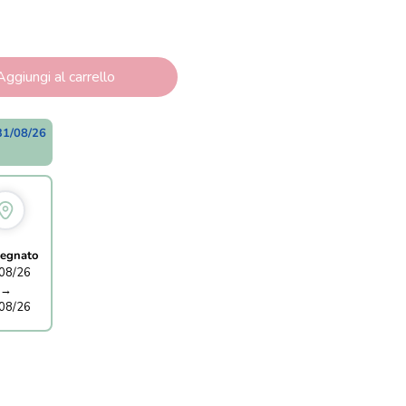
Aggiungi al carrello
31/08/26
egnato
08/26
→
08/26