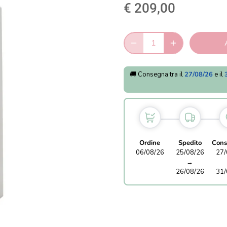
€ 209,00
🚚 Consegna tra il
27/08/26
e il
Ordine
Spedito
Cons
06/08/26
25/08/26
27/
→
26/08/26
31/