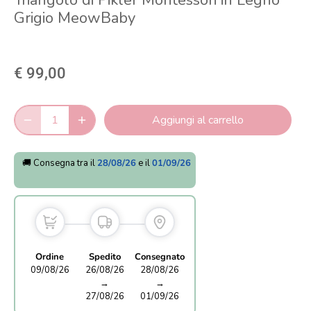
Triangolo di Pikler Montessori in Legno
Grigio MeowBaby
€ 99,00
Aggiungi al carrello
🚚 Consegna tra il
28/08/26
e il
01/09/26
Ordine
Spedito
Consegnato
09/08/26
26/08/26
28/08/26
→
→
27/08/26
01/09/26