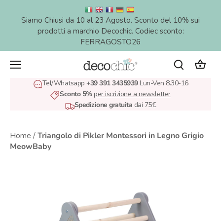
Salta
al
Siamo Chiusi da 10 al 23 Agosto. Sconto del 10% sui
contenuto
prodotti a marchio Decochic. Codiec sconto:
FERRAGOSTO26
Tel/Whatsapp
+39 391 3435939
Lun-Ven 8.30-16
Sconto 5%
per iscrizione a newsletter
Spedizione gratuita
dai 75€
Home
/
Triangolo di Pikler Montessori in Legno Grigio
MeowBaby