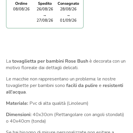
Ordine
Spedito
Consegnato
08/08/26
26/08/26
28/08/26
→
→
27/08/26
01/09/26
La
tovaglietta per bambini Rose Bush
è
decorata con un
motivo floreale dai dettagli delicati.
Le macchie non rappresentano un problema: le nostre
tovagliette per bambini sono
facili da pulire
e
resistenti
all'acqua
.
Materiale:
Pvc di alta qualità (Linoleum)
Dimensioni:
40x30cm
(Rettangolare con angoli stondati)
o 40x40cm (tonda)
Se hai bisogno di misure personalizzate non esitare a