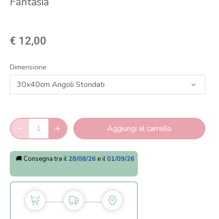
Fantasia
€ 12,00
Dimensione
30x40cm Angoli Stondati
Aggiungi al carrello
🚚 Consegna tra il
28/08/26
e il
01/09/26