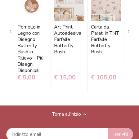
Pomello in
Art Print
Carta da
Ades
Legno con
Autoadesiva
Parati in TNT
Mural
Disegno
Farfalle
Farfalle
Farfa
Butterfly
Butterfly
Butterfly
Butte
Bush in
Bush
Bush
Bush
Rilievo - Più
Disegni
Disponibili
€ 5,00
€ 15,00
€ 105,00
€ 1
Torna all'inizio