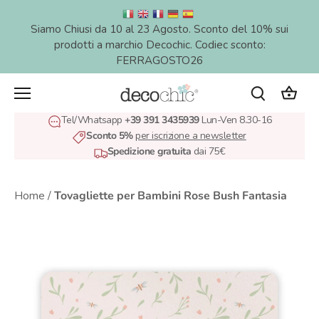
Salta
al
Siamo Chiusi da 10 al 23 Agosto. Sconto del 10% sui
contenuto
prodotti a marchio Decochic. Codiec sconto:
FERRAGOSTO26
Tel/Whatsapp
+39 391 3435939
Lun-Ven 8.30-16
Sconto 5%
per iscrizione a newsletter
Spedizione gratuita
dai 75€
Home
/
Tovagliette per Bambini Rose Bush Fantasia