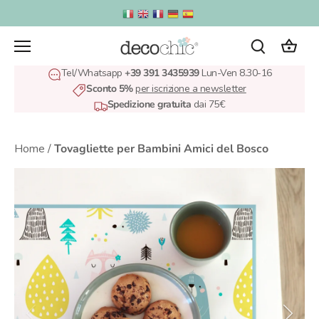
Salta
al
contenuto
Tel/Whatsapp
+39 391 3435939
Lun-Ven 8.30-16
Sconto 5%
per iscrizione a newsletter
Spedizione gratuita
dai 75€
Home
/
Tovagliette per Bambini Amici del Bosco