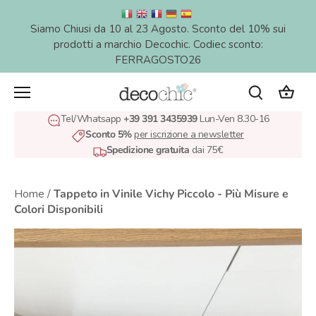
Salta
al
Siamo Chiusi da 10 al 23 Agosto. Sconto del 10% sui
contenuto
prodotti a marchio Decochic. Codiec sconto:
FERRAGOSTO26
Tel/Whatsapp
+39 391 3435939
Lun-Ven 8.30-16
Sconto 5%
per iscrizione a newsletter
Spedizione gratuita
dai 75€
Home
/
Tappeto in Vinile Vichy Piccolo - Più Misure e
Colori Disponibili