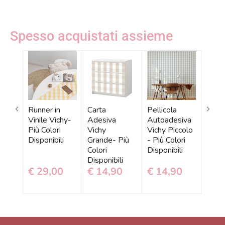
Spesso acquistati assieme
Runner in
Carta
Pellicola
Pelli
Vinile Vichy-
Adesiva
Autoadesiva
Auto
Più Colori
Vichy
Vichy Piccolo
Vich
Disponibili
Grande- Più
- Più Colori
- Più
Colori
Disponibili
Dispo
Disponibili
€ 29,00
€ 14,90
€ 14,90
€ 1