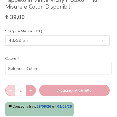
Tappeto in Vinile Vichy Piccolo - Più
Misure e Colori Disponibili
€ 39,00
Scegli la Misura (HxL)
48x98 cm
Colore
*
Aggiungi al carrello
🚚 Consegna tra il
28/08/26
e il
01/09/26