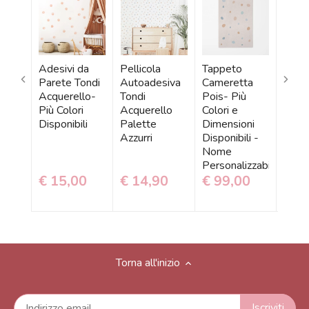
Adesivi da
Pellicola
Tappeto
Tapp
Parete Tondi
Autoadesiva
Cameretta
Tond
Acquerello-
Tondi
Pois- Più
Bamb
Più Colori
Acquerello
Colori e
- Più
Disponibili
Palette
Dimensioni
Dispo
Azzurri
Disponibili -
Nome
Personalizzabile
€ 15,00
€ 14,90
€ 99,00
€ 1
Torna all'inizio