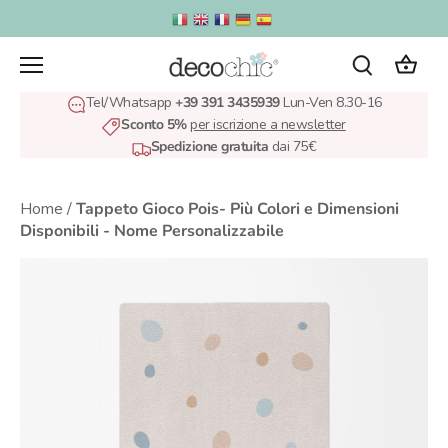
Salta
al
contenuto
Tel/Whatsapp
+39 391 3435939
Lun-Ven 8.30-16
Sconto 5%
per iscrizione a newsletter
Spedizione gratuita
dai 75€
Home
/
Tappeto Gioco Pois- Più Colori e Dimensioni
Disponibili - Nome Personalizzabile