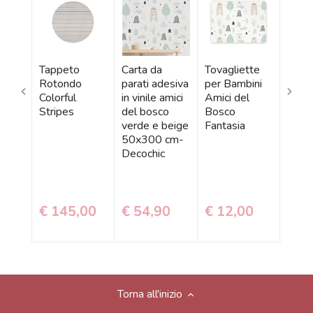
Tappeto
Carta da
Tovagliette
Stick
Rotondo
parati adesiva
per Bambini
Adesi
Colorful
in vinile amici
Amici del
del 
Stripes
del bosco
Bosco
- Più
verde e beige
Fantasia
Dispo
50x300 cm-
Decochic
€ 145,00
€ 54,90
€ 12,00
€ 7
Torna all'inizio