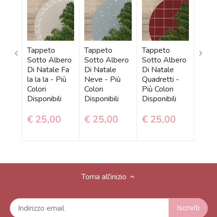
Tappeto
Tappeto
Tappeto
Tapp
Sotto Albero
Sotto Albero
Sotto Albero
Sott
Di Natale Fa
Di Natale
Di Natale
Di Na
la la la - Più
Neve - Più
Quadretti -
Alber
Colori
Colori
Più Colori
Color
Disponibili
Disponibili
Disponibili
Dispo
€ 25,00
€ 25,00
€ 25,00
€ 2
Torna all'inizio