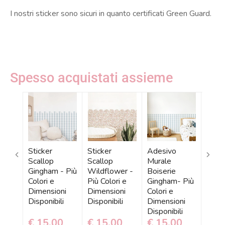
I nostri sticker sono sicuri in quanto certificati Green Guard.
Spesso acquistati assieme
Sticker
Sticker
Adesivo
Tapp
Scallop
Scallop
Murale
Bamb
Gingham - Più
Wildflower -
Boiserie
Came
Colori e
Più Colori e
Gingham- Più
Beige
Dimensioni
Dimensioni
Colori e
Più
Disponibili
Disponibili
Dimensioni
Dime
Disponibili
Dispo
€ 15,00
€ 15,00
€ 15,00
€ 9