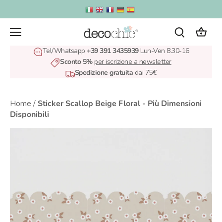
Salta
al
contenuto
Tel/Whatsapp
+39 391 3435939
Lun-Ven 8.30-16
Sconto 5%
per iscrizione a newsletter
Spedizione gratuita
dai 75€
Home
/
Sticker Scallop Beige Floral - Più Dimensioni
Disponibili