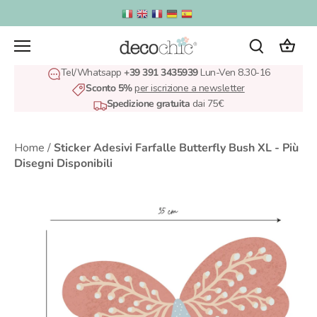
Salta
al
contenuto
Tel/Whatsapp
+39 391 3435939
Lun-Ven 8.30-16
Sconto 5%
per iscrizione a newsletter
Spedizione gratuita
dai 75€
Home
/
Sticker Adesivi Farfalle Butterfly Bush XL - Più
Disegni Disponibili