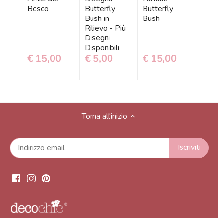
Bosco
Butterfly
Butterfly
Butte
Bush in
Bush
Bush
Rilievo - Più
Disegni
Disponibili
€ 15,00
€ 5,00
€ 15,00
€ 1
Torna all'inizio