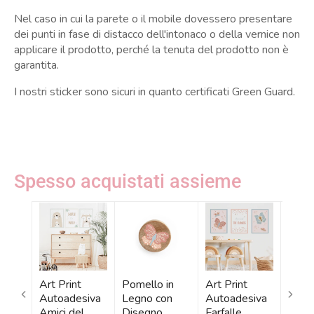
Nel caso in cui la parete o il mobile dovessero presentare
dei punti in fase di distacco dell'intonaco o della vernice non
applicare il prodotto, perché la tenuta del prodotto non è
garantita.
I nostri sticker sono sicuri in quanto certificati Green Guard.
Spesso acquistati assieme
Art Print
Pomello in
Art Print
Carta
Autoadesiva
Legno con
Autoadesiva
Parat
Amici del
Disegno
Farfalle
Farfa