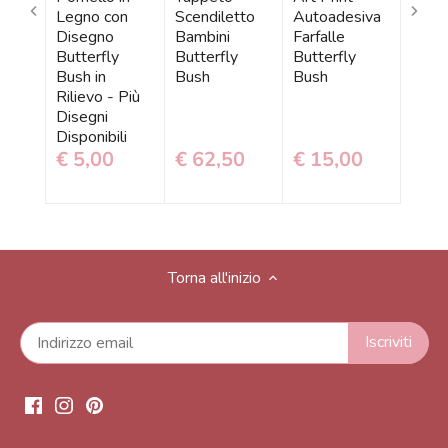
Legno con
Scendiletto
Autoadesiva
in
Auto
Disegno
Bambini
Farfalle
 Più
Farfa
Butterfly
Butterfly
Butterfly
Butte
Bush in
Bush
Bush
ni
Bush
Rilievo - Più
li
Disegni
Disponibili
€ 5,00
€ 62,50
€ 15,00
0
€ 2
Torna all'inizio