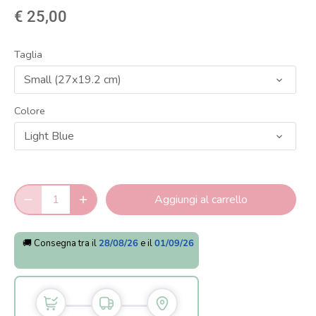
€ 25,00
Taglia
Small (27x19.2 cm)
Colore
Light Blue
Aggiungi al carrello
🚚 Consegna tra il
28/08/26
e il
01/09/26