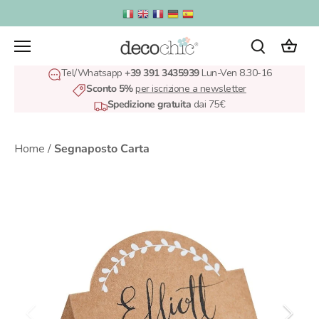
Salta
al
contenuto
Tel/Whatsapp
+39 391 3435939
Lun-Ven 8.30-16
Sconto 5%
per iscrizione a newsletter
Spedizione gratuita
dai 75€
Home
/
Segnaposto Carta