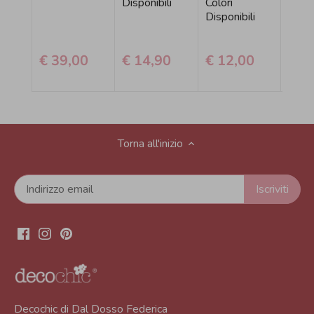
Disponibili
Colori
Dispo
Disponibili
€ 39,00
€ 14,90
€ 12,00
€ 1
Torna all'inizio
Decochic di Dal Dosso Federica