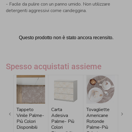
- Facile da pulire con un panno umido. Non utilizzare
detergenti aggressivi come candeggina.
Spesso acquistati assieme
Tappeto
Carta
Tovagliette
Pelli
Vinile Palme-
Adesiva
Americane
Auto
Più Colori
Palme- Più
Rotonde
Palm
Disponibili
Colori
Palme-Più
Color