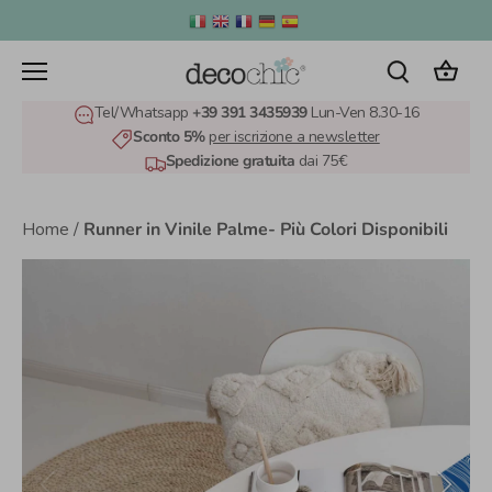
Salta
al
contenuto
Tel/Whatsapp
+39 391 3435939
Lun-Ven 8.30-16
Sconto 5%
per iscrizione a newsletter
Spedizione gratuita
dai 75€
Home
/
Runner in Vinile Palme- Più Colori Disponibili