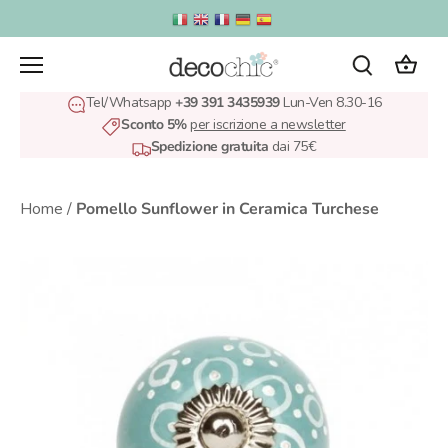
Salta
al
contenuto
Tel/Whatsapp
+39 391 3435939
Lun-Ven 8.30-16
Sconto 5%
per iscrizione a newsletter
Spedizione gratuita
dai 75€
Home
/
Pomello Sunflower in Ceramica Turchese