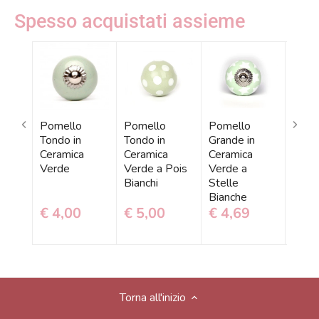
Spesso acquistati assieme
Pomello
Pomello
Pomello
Pome
Tondo in
Tondo in
Grande in
Grand
Ceramica
Ceramica
Ceramica
Cera
Verde
Verde a Pois
Verde a
Bianc
Bianchi
Stelle
Verdi
Bianche
€ 4,00
€ 5,00
€ 4,69
€ 4
Torna all'inizio