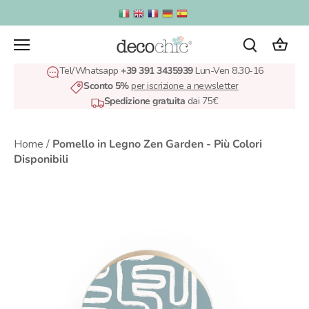
Salta
al
contenuto
Tel/Whatsapp
+39 391 3435939
Lun-Ven 8.30-16
Sconto 5%
per iscrizione a newsletter
Spedizione gratuita
dai 75€
Home
/
Pomello in Legno Zen Garden - Più Colori
Disponibili