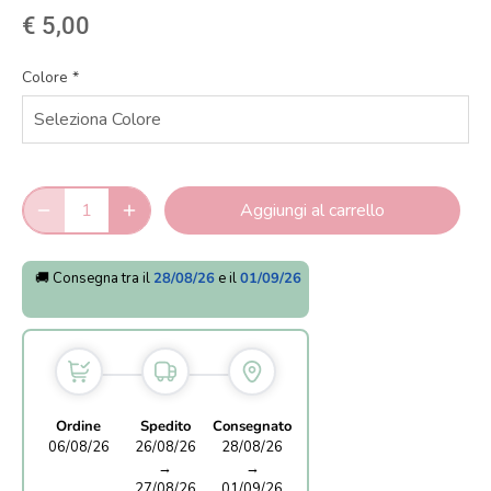
€ 5,00
Colore
*
Aggiungi al carrello
🚚 Consegna tra il
28/08/26
e il
01/09/26
Ordine
Spedito
Consegnato
06/08/26
26/08/26
28/08/26
→
→
27/08/26
01/09/26