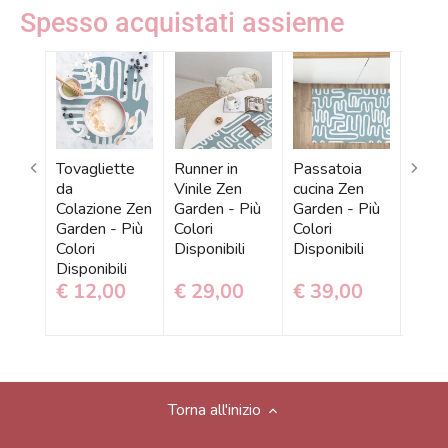
Spesso acquistati assieme
Tovagliette
Runner in
Passatoia
Pelli
da
Vinile Zen
cucina Zen
Auto
Colazione Zen
Garden - Più
Garden - Più
Zen 
Garden - Più
Colori
Colori
Più C
Colori
Disponibili
Disponibili
Dispo
Disponibili
€ 12,00
€ 29,00
€ 39,00
€ 1
Torna all'inizio