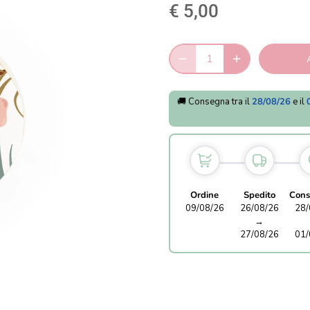
€ 5,00
🚚 Consegna tra il
28/08/26
e il
Ordine
Spedito
Cons
09/08/26
26/08/26
28/
→
27/08/26
01/