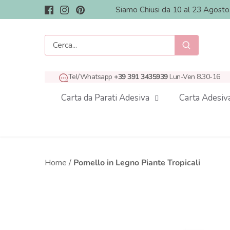
Salta
Siamo Chiusi da 10 al 23 Agost
al
contenuto
Tel/Whatsapp
+39 391 3435939
Lun-Ven 8.30-16
Carta da Parati Adesiva
Carta Adesiv
Home
/
Pomello in Legno Piante Tropicali