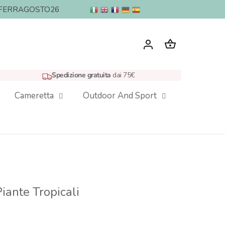
nto: FERRAGOSTO26
Spedizione gratuita
dai 75€
Cameretta
Outdoor And Sport
iante Tropicali