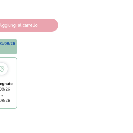
Aggiungi al carrello
01/09/26
egnato
08/26
→
09/26