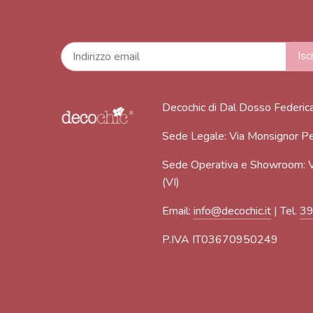
Decochic di Dal Dosso Federic
Sede Legale: Via Monsignor Pe
Sede Operativa e Showroom: V
(VI)
Email:
info@decochic.it
| Tel.
3
P.IVA IT03670950249