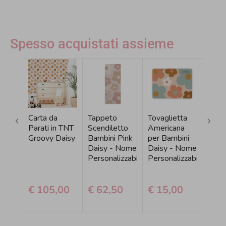
Spesso acquistati assieme
Carta da
Tappeto
Tovaglietta
Tovag
Parati in TNT
Scendiletto
Americana
Amer
Groovy Daisy
Bambini Pink
per Bambini
Dais
Daisy - Nome
Daisy - Nome
Fanta
Personalizzabile
Personalizzabile
€ 105,00
€ 62,50
€ 15,00
€ 1