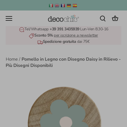
Salta
al
contenuto
Tel/Whatsapp
+39 391 3435939
Lun-Ven 8.30-16
Sconto 5%
per iscrizione a newsletter
Spedizione gratuita
dai 75€
Home
/
Pomello in Legno con Disegno Daisy in Rilievo -
Più Disegni Disponibili