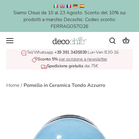
Salta
al
Siamo Chiusi da 10 al 23 Agosto. Sconto del 10% sui
contenuto
prodotti a marchio Decochic. Codiec sconto:
FERRAGOSTO26
Tel/Whatsapp
+39 391 3435939
Lun-Ven 8.30-16
Sconto 5%
per iscrizione a newsletter
Spedizione gratuita
dai 75€
Home
/
Pomello in Ceramica Tondo Azzurro