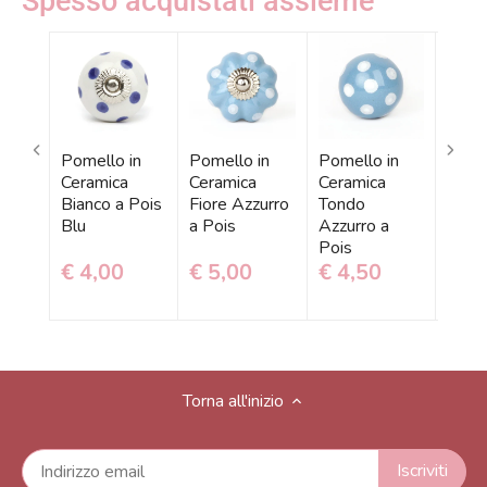
Spesso acquistati assieme
Pomello in
Pomello in
Pomello in
Pomel
Ceramica
Ceramica
Ceramica
Cera
Bianco a Pois
Fiore Azzurro
Tondo
Azzur
Blu
a Pois
Azzurro a
Pois 
Pois
€ 4,00
€ 5,00
€ 4,50
€ 4
Torna all'inizio