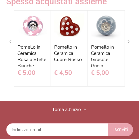
Spesso acquistati assieme
Pomello in
Pomello in
Pomello in
Pomel
Ceramica
Ceramica
Ceramica
Cera
Rosa a Stelle
Cuore Rosso
Girasole
Fiore
Bianche
Grigio
Oro
€ 5,00
€ 4,50
€ 5,00
€ 5
Torna all'inizio