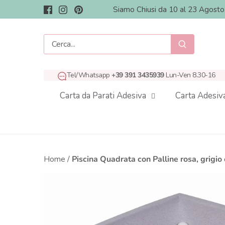
Salta
Siamo Chiusi da 10 al 23 Agost
al
contenuto
Tel/Whatsapp
+39 391 3435939
Lun-Ven 8.30-16
Carta da Parati Adesiva
Carta Adesiv
Home
/
Piscina Quadrata con Palline rosa, grig