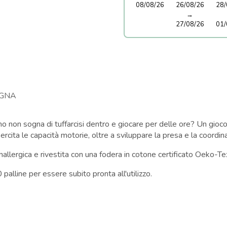
08/08/26
26/08/26
28/
→
27/08/26
01/
GNA
o non sogna di tuffarcisi dentro e giocare per delle ore? Un gioco 
esercita le capacità motorie, oltre a sviluppare la presa e la coord
nallergica e rivestita con una fodera in cotone certificato Oeko-Tex
palline per essere subito pronta all'utilizzo.
m