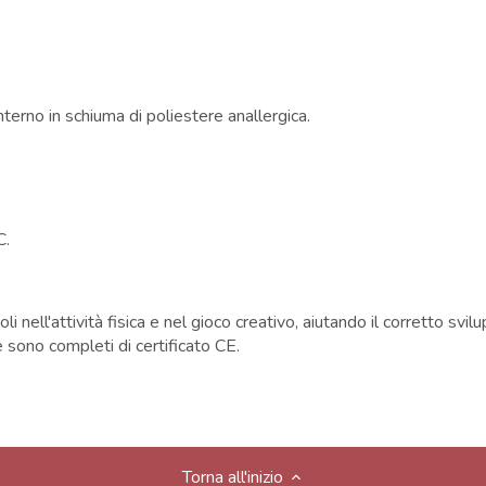
terno in schiuma di poliestere anallergica.
°C.
nell'attività fisica e nel gioco creativo, aiutando il corretto svilu
 sono completi di certificato CE.
Torna all'inizio