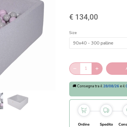
€ 134,00
Size
90x40 - 300 palline
🚚 Consegna tra il
28/08/26
e il
Ordine
Spedito
Cons