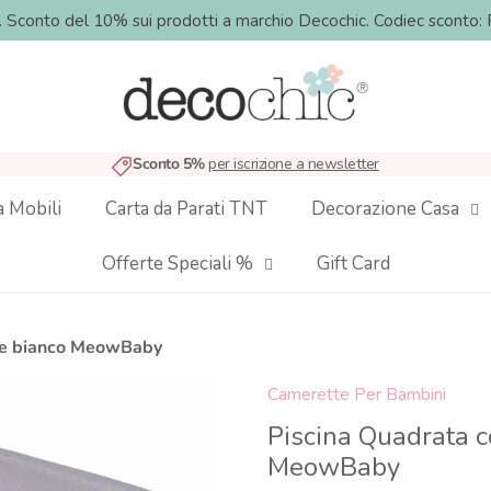
o. Sconto del 10% sui prodotti a marchio Decochic. Codiec sco
Sconto 5%
per iscrizione a newsletter
a Mobili
Carta da Parati TNT
Decorazione Casa
Offerte Speciali %
Gift Card
io e bianco MeowBaby
Camerette Per Bambini
Piscina Quadrata co
MeowBaby