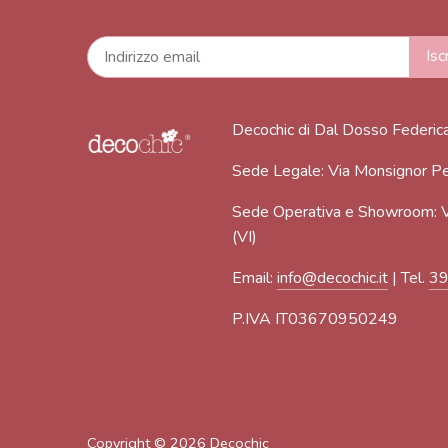
Decochic di Dal Dosso Federic
Sede Legale: Via Monsignor Pe
Sede Operativa e Showroom: V
(VI)
Email:
info@decochic.it
| Tel.
3
P.IVA IT03670950249
Copyright © 2026
Decochic