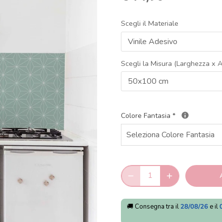
Scegli il Materiale
Vinile Adesivo
Scegli la Misura (Larghezza x A
50x100 cm
Colore Fantasia
*
🚚 Consegna tra il
28/08/26
e il