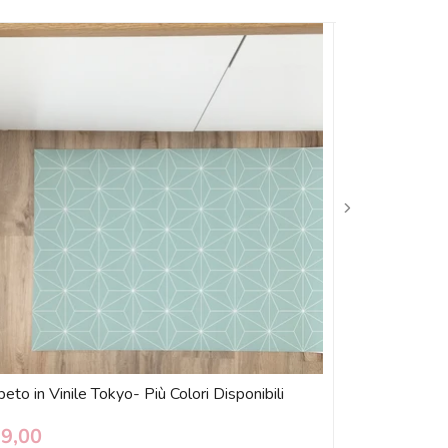
eto in Vinile Tokyo- Più Colori Disponibili
Carta Adesiva 
Disponibili
39,00
€ 14,90