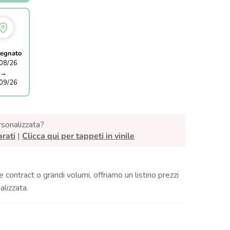
egnato
08/26
→
09/26
rsonalizzata?
arati
|
Clicca qui per tappeti in vinile
e contract o grandi volumi, offriamo un listino prezzi
lizzata.