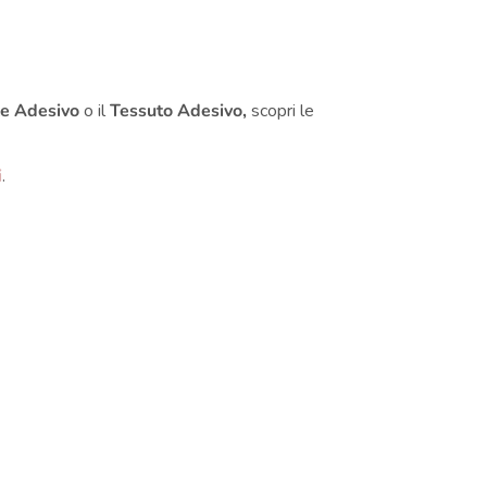
le Adesivo
o il
Tessuto Adesivo,
scopri le
i
.