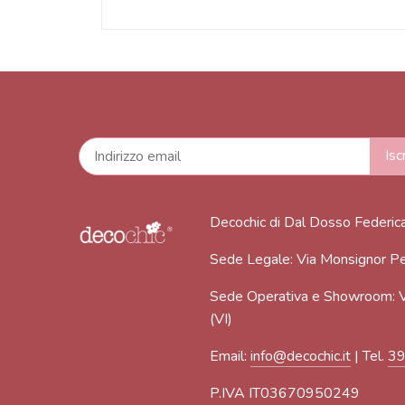
Decochic di Dal Dosso Federic
Sede Legale: Via Monsignor Pe
Sede Operativa e Showroom: V
(VI)
Email:
info@decochic.it
| Tel.
3
P.IVA IT03670950249