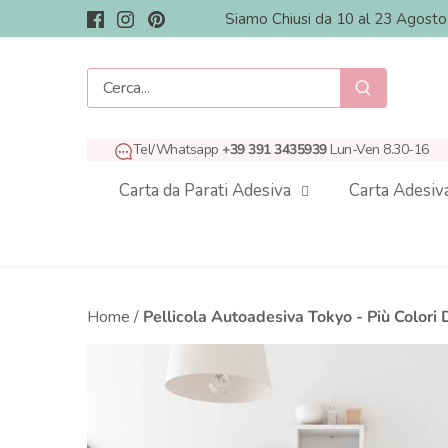
Salta
Siamo Chiusi da 10 al 23 Agost
al
contenuto
Tel/Whatsapp
+39 391 3435939
Lun-Ven 8.30-16
Carta da Parati Adesiva
Carta Adesiv
Home
/
Pellicola Autoadesiva Tokyo - Più Colori D