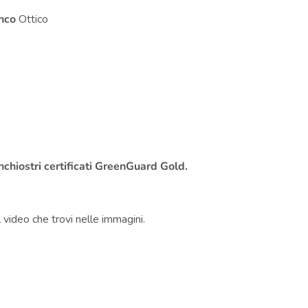
nco
Ottico
i
inchiostri certificati GreenGuard Gold.
l
video
che trovi nelle immagini.