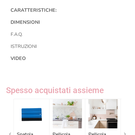
CARATTERISTICHE:
DIMENSIONI
F.A.Q.
ISTRUZIONI
VIDEO
Spesso acquistati assieme
Spatola
Pellicola
Pellicola
Pelli