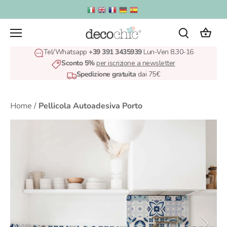
Salta
al
contenuto
Tel/Whatsapp
+39 391 3435939
Lun-Ven 8.30-16
Sconto 5%
per iscrizione a newsletter
Spedizione gratuita
dai 75€
Home
/
Pellicola Autoadesiva Porto