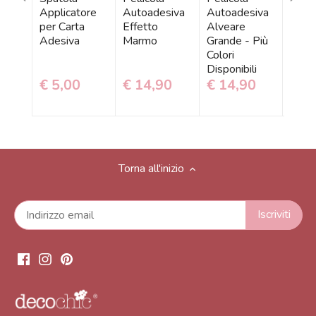
Applicatore
Autoadesiva
Autoadesiva
Auto
per Carta
Effetto
Alveare
Barce
Adesiva
Marmo
Grande - Più
Più C
Colori
Dispo
Disponibili
€ 5,00
€ 14,90
€ 14,90
€ 1
Torna all'inizio