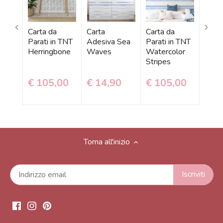
Carta da
Carta
Carta da
Carta
Parati in TNT
Adesiva Sea
Parati in TNT
Ades
Herringbone
Waves
Watercolor
Herr
Stripes
€ 105,00
€ 14,90
€ 105,00
€ 1
Torna all'inizio