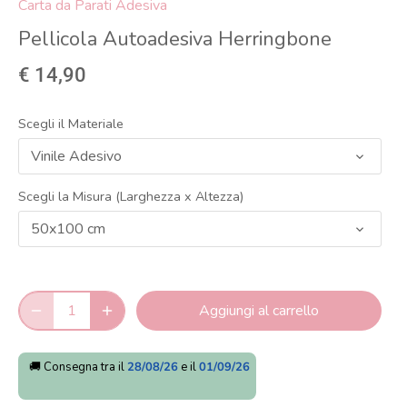
Carta da Parati Adesiva
Pellicola Autoadesiva Herringbone
€ 14,90
Scegli il Materiale
Vinile Adesivo
Scegli la Misura (Larghezza x Altezza)
50x100 cm
Aggiungi al carrello
🚚 Consegna tra il
28/08/26
e il
01/09/26