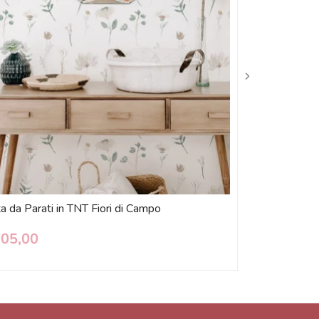
 da Parati in TNT Fiori di Campo
Pellicola Autoa
05,00
€ 14,90