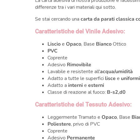
La carta adesiva di nostra produzione è facilissima
differenze tra i vari materiali qui sotto.
Se stai cercando una
carta da parati classica c
Caratteristiche del Vinile Adesivo:
Liscio
e
Opaco
, Base
Bianco
Ottico
PVC
Coprente
Adesivo
Rimovibile
Lavabile e resistente all'
acqua/umidità
Adatto a tutte le superfici
lisce
e
uniform
Adatto a
interni
e
esterni
Classe di reazione al fuoco:
B-s2,d0
Caratteristiche del Tessuto Adesivo:
Leggermente Tramato e
Opaco
, Base
Bia
Poliestere
, privo di PVC
Coprente
Adesivo
Permanente