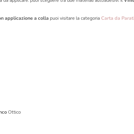
 da applicare: puoi scegliere tra due materiali autoadesivi: il
Vini
on applicazione a colla
puoi visitare la categoria
Carta da Parat
i
nco
Ottico