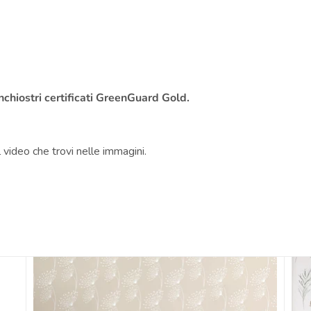
i
inchiostri certificati GreenGuard Gold.
l
video
che trovi nelle immagini.