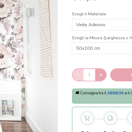
Scegli il Materiale
Vinile Adesivo
Scegli la Misura (Larghezza x A
50x100 cm
🚚 Consegna tra il
28/08/26
e il