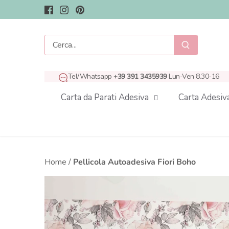
Salta
al
contenuto
Tel/Whatsapp
+39 391 3435939
Lun-Ven 8.30-16
Carta da Parati Adesiva
Carta Adesiv
Home
/
Pellicola Autoadesiva Fiori Boho