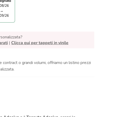
egnato
08/26
→
09/26
rsonalizzata?
arati
|
Clicca qui per tappeti in vinile
e contract o grandi volumi, offriamo un listino prezzi
lizzata.