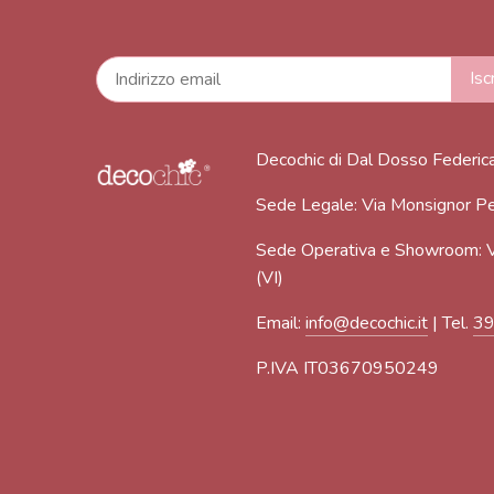
Decochic di Dal Dosso Federic
Sede Legale: Via Monsignor Pe
Sede Operativa e Showroom: V
(VI)
Email:
info@decochic.it
| Tel.
3
P.IVA IT03670950249