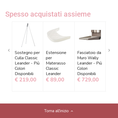
Spesso acquistati assieme
Sostegno per
Estensione
Fasciatoio da
Parac
Culla Classic
per
Muro Wally
Imbot
Leander - Più
Materasso
Leander - Più
Culla
Colori
Classic
Colori
Luna
Disponibili
Leander
Disponibili
Capp
€ 219,00
€ 89,00
€ 729,00
€ 9
Torna all'inizio