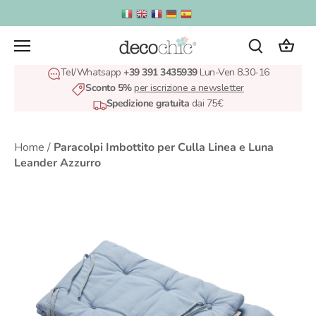
Salta
al
contenuto
Tel/Whatsapp
+39 391 3435939
Lun-Ven 8.30-16
Sconto 5%
per iscrizione a newsletter
Spedizione gratuita
dai 75€
Home
/
Paracolpi Imbottito per Culla Linea e Luna
Leander Azzurro