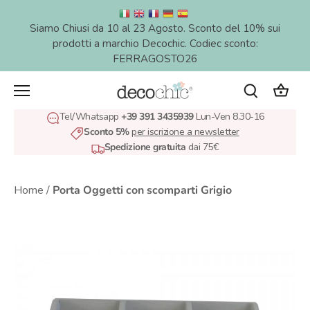
Salta
al
Siamo Chiusi da 10 al 23 Agosto. Sconto del 10% sui
contenuto
prodotti a marchio Decochic. Codiec sconto:
FERRAGOSTO26
Tel/Whatsapp
+39 391 3435939
Lun-Ven 8.30-16
Sconto 5%
per iscrizione a newsletter
Spedizione gratuita
dai 75€
Home
/
Porta Oggetti con scomparti Grigio