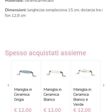
Materiale:
ceramica/metallo
Dimensioni:
lunghezza complessiva 15 cm, distanza tra i
fori 12,8 cm
Spesso acquistati assieme
Maniglia in
Maniglia in
Maniglia in
Manig
Ceramica
Ceramica
Ceramica
Cera
Grigia
Bianco
Bianco e
Rosa
Verde
Bian
€ 12,00
€ 12,00
€ 12,00
€ 1