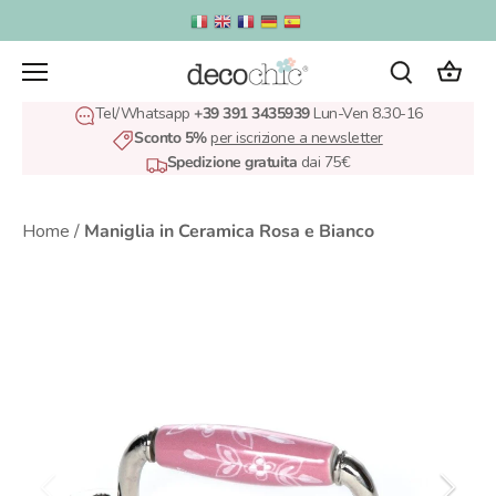
Salta
al
contenuto
Tel/Whatsapp
+39 391 3435939
Lun-Ven 8.30-16
Sconto 5%
per iscrizione a newsletter
Spedizione gratuita
dai 75€
Home
/
Maniglia in Ceramica Rosa e Bianco