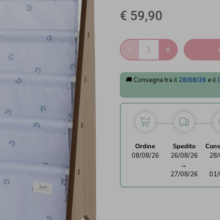
€ 59,90
🚚 Consegna tra il
28/08/26
e il
Ordine
Spedito
Cons
08/08/26
26/08/26
28/
→
27/08/26
01/