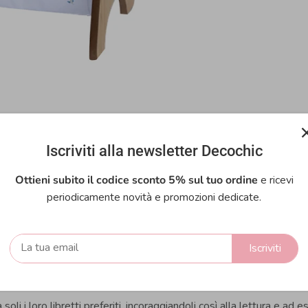
Iscriviti alla newsletter Decochic
Ottieni subito il codice sconto 5% sul tuo ordine
e ricevi
periodicamente novità e promozioni dedicate.
Iscriviti
ensabile per arredare l'ambiente del tuo bimbo in perfetto stile
a soli i loro libretti preferiti, incoraggiandoli così alla lettura e ad 