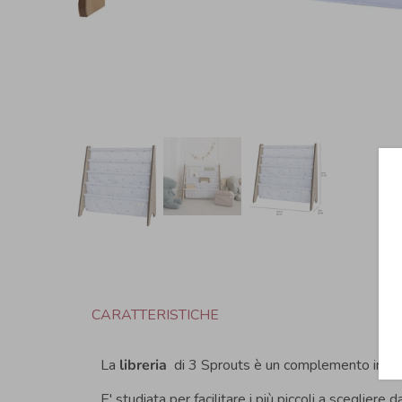
CARATTERISTICHE
La
libreria
di 3 Sprouts è un complemento indisp
E' studiata per facilitare i più piccoli a scegliere d