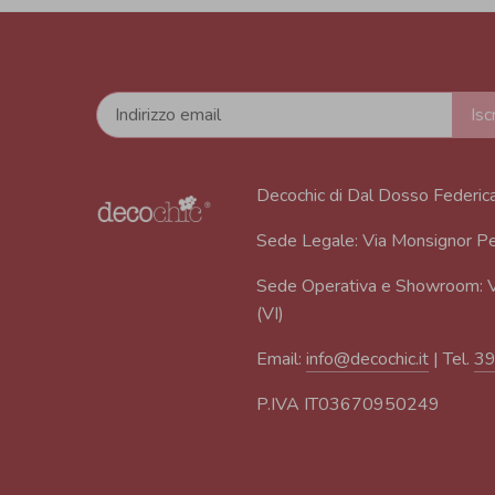
Decochic di Dal Dosso Federic
Sede Legale: Via Monsignor Pe
Sede Operativa e Showroom: V
(VI)
Email:
info@decochic.it
| Tel.
3
P.IVA IT03670950249