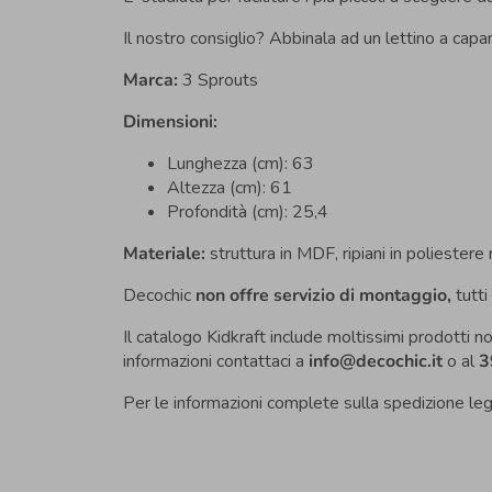
Il nostro consiglio? Abbinala ad un lettino a cap
Marca:
3 Sprouts
Dimensioni:
Lunghezza (cm): 63
Altezza (cm):
61
Profondità (cm):
25,4
Materiale:
struttura in MDF, ripiani in poliestere r
Decochic
non offre servizio di montaggio,
tutti
Il catalogo Kidkraft include moltissimi prodotti n
informazioni contattaci a
info@decochic.it
o al
3
Per le informazioni complete sulla spedizione le