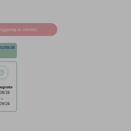
Aggiungi al carrello
01/09/26
egnato
08/26
→
09/26