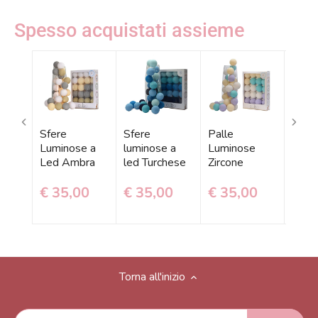
Spesso acquistati assieme
Sfere
Sfere
Palle
Sfer
Luminose a
luminose a
Luminose
Lumi
Led Ambra
led Turchese
Zircone
Led 
€ 35,00
€ 35,00
€ 35,00
€ 3
Torna all'inizio