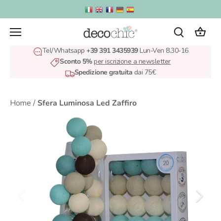
Salta
al
contenuto
Tel/Whatsapp
+39 391 3435939
Lun-Ven 8.30-16
Sconto 5%
per iscrizione a newsletter
Spedizione gratuita
dai 75€
Home
/
Sfera Luminosa Led Zaffiro