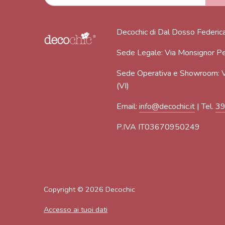
Decochic di Dal Dosso Federic
Sede Legale: Via Monsignor Pe
Sede Operativa e Showroom: V
(VI)
Email:
info@decochic.it
| Tel.
3
P.IVA IT03670950249
Copyright © 2026
Decochic
Accesso ai tuoi dati