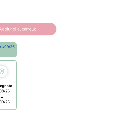
Aggiungi al carrello
01/09/26
egnato
08/26
→
09/26