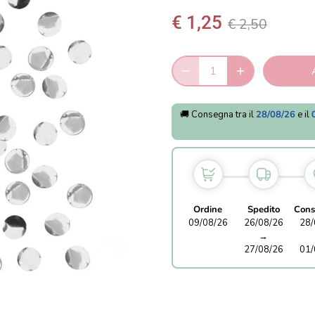
€ 1,25
€ 2,50
🚚 Consegna tra il
28/08/26
e il
Ordine
Spedito
Cons
09/08/26
26/08/26
28/
→
27/08/26
01/