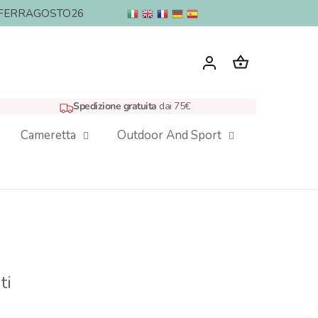
nto: FERRAGOSTO26
Spedizione gratuita
dai 75€
Cameretta
Outdoor And Sport
ti