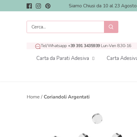
Salta
Siamo Chiusi da 10 al 23 Agost
al
contenuto
Tel/Whatsapp
+39 391 3435939
Lun-Ven 8.30-16
Carta da Parati Adesiva
Carta Adesiv
Home
/
Coriandoli Argentati