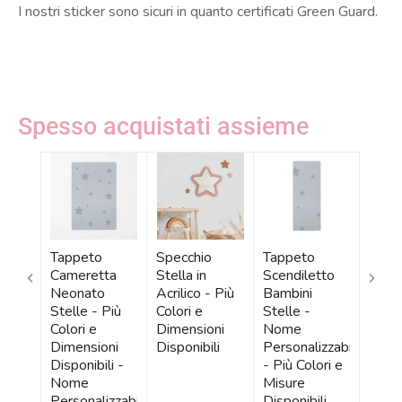
I nostri sticker sono sicuri in quanto certificati Green Guard.
Spesso acquistati assieme
Tappeto
Specchio
Tappeto
Tapp
Cameretta
Stella in
Scendiletto
Gioc
Neonato
Acrilico - Più
Bambini
Stell
Stelle - Più
Colori e
Stelle -
Color
Colori e
Dimensioni
Nome
Dispo
Dimensioni
Disponibili
Personalizzabile
Disponibili -
- Più Colori e
Nome
Misure
Personalizzabile
Disponibili