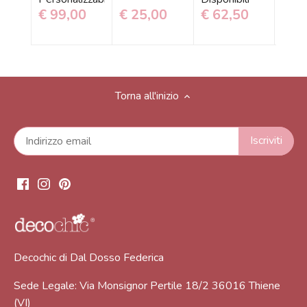
€ 99,00
€ 25,00
€ 62,50
€ 1
Torna all'inizio
Decochic di Dal Dosso Federica
Sede Legale: Via Monsignor Pertile 18/2 36016 Thiene
(VI)