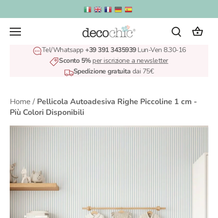
Salta
al
contenuto
Tel/Whatsapp
+39 391 3435939
Lun-Ven 8.30-16
Sconto 5%
per iscrizione a newsletter
Spedizione gratuita
dai 75€
Home
/
Pellicola Autoadesiva Righe Piccoline 1 cm -
Più Colori Disponibili