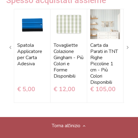
Spesso acquistati assieme
Spatola
Tovagliette
Carta da
Tapp
Applicatore
Colazione
Parati in TNT
Circo
per Carta
Gingham - Più
Righe
Bamb
Adesiva
Colori e
Piccoline 1
Ging
Forme
cm - Più
Color
Disponibili
Colori
Dispo
Disponibili
€ 5,00
€ 12,00
€ 105,00
€ 1
Torna all'inizio