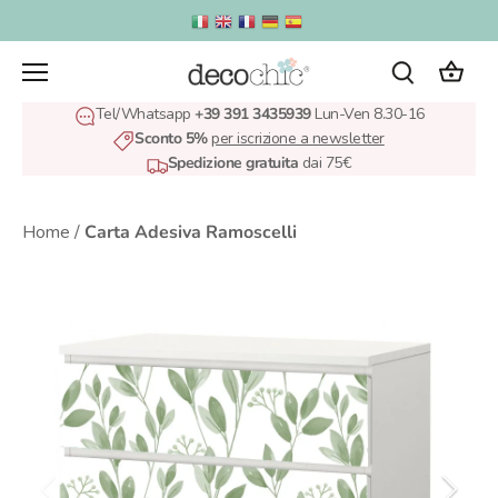
Salta
al
contenuto
Tel/Whatsapp
+39 391 3435939
Lun-Ven 8.30-16
Sconto 5%
per iscrizione a newsletter
Spedizione gratuita
dai 75€
Home
/
Carta Adesiva Ramoscelli