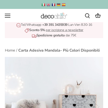
Salta
al
contenuto
Tel/Whatsapp
+39 391 3435939
Lun-Ven 8.30-16
Sconto 5%
per iscrizione a newsletter
Spedizione gratuita
dai 75€
Home
/
Carta Adesiva Mandala- Più Colori Disponibili