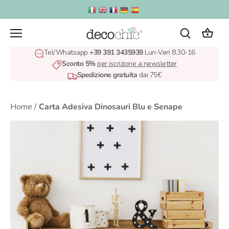
Salta
al
contenuto
Tel/Whatsapp
+39 391 3435939
Lun-Ven 8.30-16
Sconto 5%
per iscrizione a newsletter
Spedizione gratuita
dai 75€
Home
/
Carta Adesiva Dinosauri Blu e Senape