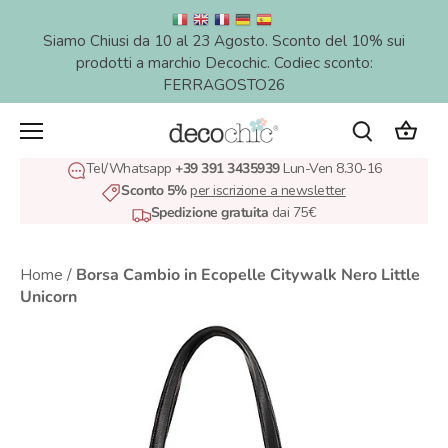
Salta
al
Siamo Chiusi da 10 al 23 Agosto. Sconto del 10% sui
contenuto
prodotti a marchio Decochic. Codiec sconto:
FERRAGOSTO26
Tel/Whatsapp
+39 391 3435939
Lun-Ven 8.30-16
Sconto 5%
per iscrizione a newsletter
Spedizione gratuita
dai 75€
Home
/
Borsa Cambio in Ecopelle Citywalk Nero Little
Unicorn