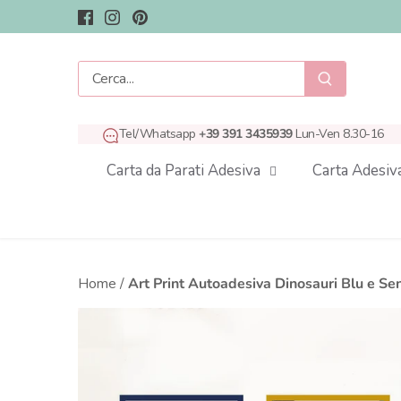
Salta
al
contenuto
Tel/Whatsapp
+39 391 3435939
Lun-Ven 8.30-16
Carta da Parati Adesiva
Carta Adesiv
Home
/
Art Print Autoadesiva Dinosauri Blu e S