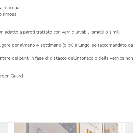
ta o acqua
o rimossi
 adatto a pareti trattate con vernici lavabili, smalti o simili.
ciugare per almeno 4 settimane (o più a lungo, se raccomandato dal
tare dei punti in fase di distacco dell'intonaco o della vernice no
 Green Guard.