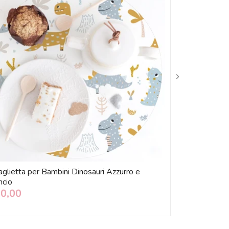
glietta per Bambini Dinosauri Azzurro e
Sticker Adesivi
ncio
Disponibili
10,00
€ 15,00