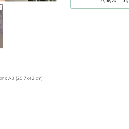
27/08/26
01/
cm);
A3 (29.7x42 cm)