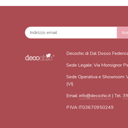
Decochic di Dal Dosso Federic
Sede Legale: Via Monsignor Pe
Sede Operativa e Showroom: V
(VI)
Email:
info@decochic.it
| Tel.
3
P.IVA IT03670950249