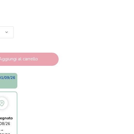
Aggiungi al carrello
01/09/26
egnato
08/26
→