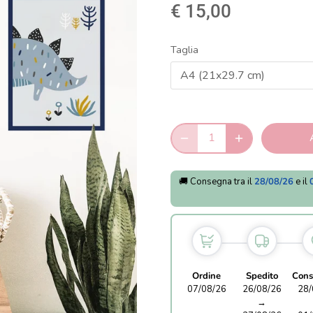
€ 15,00
Taglia
A4 (21x29.7 cm)
🚚 Consegna tra il
28/08/26
e il
Ordine
Spedito
Cons
07/08/26
26/08/26
28/
→