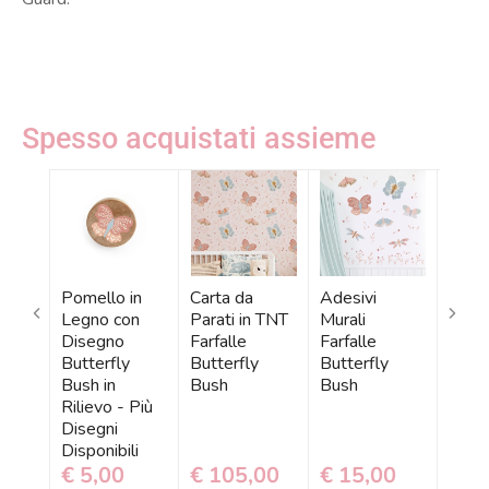
Spesso acquistati assieme
Pomello in
Carta da
Adesivi
Tovag
Legno con
Parati in TNT
Murali
per 
Disegno
Farfalle
Farfalle
Rose
Butterfly
Butterfly
Butterfly
Fanta
Bush in
Bush
Bush
Rilievo - Più
Disegni
Disponibili
€ 5,00
€ 105,00
€ 15,00
€ 1