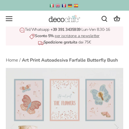
Salta
al
contenuto
Tel/Whatsapp
+39 391 3435939
Lun-Ven 8.30-16
Sconto 5%
per iscrizione a newsletter
Spedizione gratuita
dai 75€
Home
/
Art Print Autoadesiva Farfalle Butterfly Bush