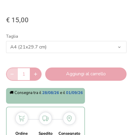
€ 15,00
Taglia
A4 (21x29.7 cm)
Aggiungi al carrello
🚚 Consegna tra il
28/08/26
e il
01/09/26
Ordine
Spedito
Consegnato