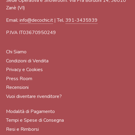
Sede Operativa e Showroom: Via Prà Bordoni 14, 36010
Zanè (VI)
Email:
info@decochic.it
| Tel.
391-3435939
P.IVA IT03670950249
Chi Siamo
Condizioni di Vendita
Privacy e Cookies
Press Room
Recensioni
Vuoi diventare rivenditore?
Modalità di Pagamento
Tempi e Spese di Consegna
Resi e Rimborsi