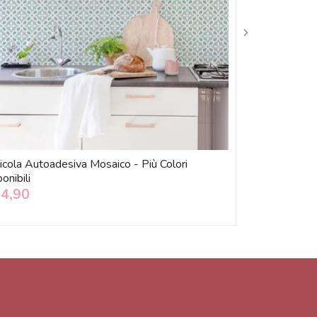
icola Autoadesiva Mosaico - Più Colori
Runner in Vinil
onibili
14,90
€ 29,00