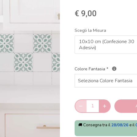
€ 9,00
Scegli la Misura
10x10 cm (Confezione 30
Adesivi)
Colore Fantasia
*
🚚 Consegna tra il
28/08/26
e il