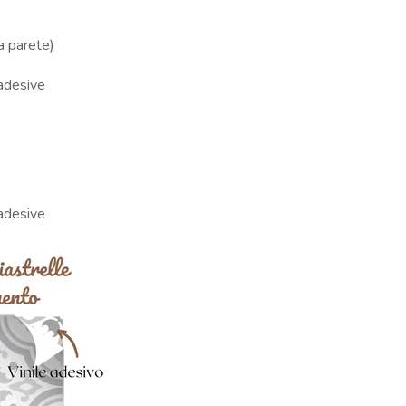
a parete)
oadesive
oadesive