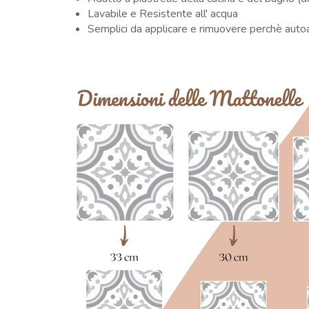
Lavabile e Resistente all' acqua
Semplici da applicare e rimuovere perchè aut