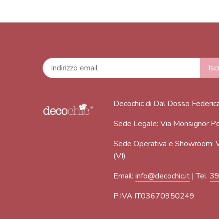
Decochic di Dal Dosso Federic
Sede Legale: Via Monsignor Pe
Sede Operativa e Showroom: V
(VI)
Email:
info@decochic.it
| Tel.
3
P.IVA IT03670950249