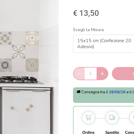
€ 13,50
Scegli la Misura
15x15 cm (Confezione 20
Adesivi)
🚚 Consegna tra il
28/08/26
e il
Ordine
Spedito
Cons