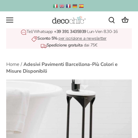
Salta
al
contenuto
Tel/Whatsapp
+39 391 3435939
Lun-Ven 8.30-16
Sconto 5%
per iscrizione a newsletter
Spedizione gratuita
dai 75€
Home
/
Adesivi Pavimenti Barcellona-Più Colori e
Misure Disponibili